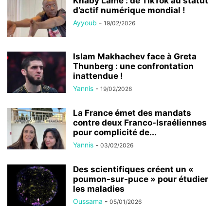
Khaby Lame : de TikTok au statut
d’actif numérique mondial !
Ayyoub
-
19/02/2026
Islam Makhachev face à Greta
Thunberg : une confrontation
inattendue !
Yannis
-
19/02/2026
La France émet des mandats
contre deux Franco-Israéliennes
pour complicité de...
Yannis
-
03/02/2026
Des scientifiques créent un «
poumon-sur-puce » pour étudier
les maladies
Oussama
-
05/01/2026