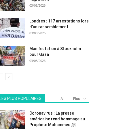
03/08/2026
Londres : 117 arrestations lors
d’un rassemblement
03/08/2026
Manifestation à Stockholm
pour Gaza
03/08/2026
LES PLUS POPULAIRES
All
Plus
Coronavirus : La presse
américaine rend hommage au
Prophète Mohammed ﷺ