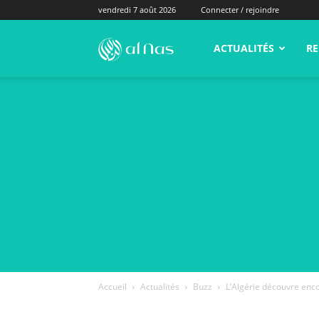
vendredi 7 août 2026
Connecter / rejoindre
alNas.fr
ACTUALITÉS
RE
Accueil
Actualités
Buzz
L’Algérie découvre enc