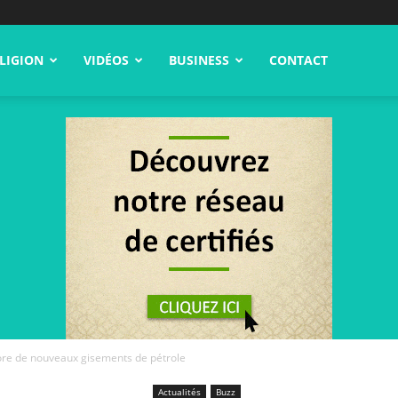
LIGION
VIDÉOS
BUSINESS
CONTACT
ore de nouveaux gisements de pétrole
Actualités
Buzz