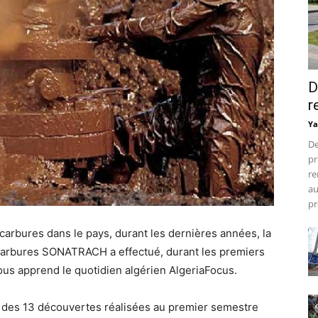
D
r
Ya
De
pr
re
au
pr
carbures dans le pays, durant les dernières années, la
carbures SONATRACH a effectué, durant les premiers
ous apprend le quotidien algérien AlgeriaFocus.
 des 13 découvertes réalisées au premier semestre