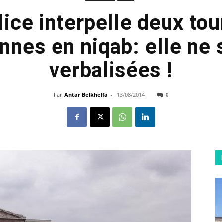
lice interpelle deux tou
nnes en niqab: elle ne 
verbalisées !
Par
Antar Belkhelfa
-
13/08/2014
0