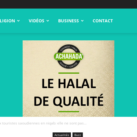
LIGION
VIDÉOS
BUSINESS
CONTACT
x touristes saoudiennes en niqab: elle ne sont pas...
Actualités
Buzz