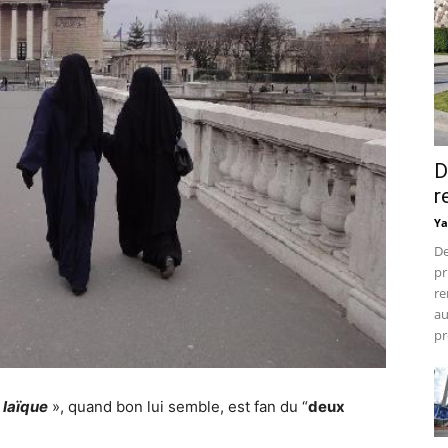
D
r
Ya
De
pr
re
au
pr
laïque
», quand bon lui semble, est fan du “
deux