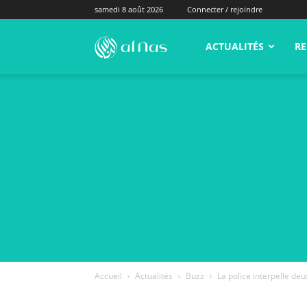
samedi 8 août 2026
Connecter / rejoindre
alNas.fr
ACTUALITÉS
RE
Accueil
Actualités
Buzz
La police interpelle deu