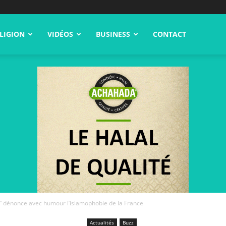
LIGION
VIDÉOS
BUSINESS
CONTACT
i” dénonce avec humour l’islamophobie de la France
Actualités
Buzz