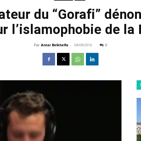
ateur du “Gorafi” déno
r l’islamophobie de la 
Par
Antar Belkhelfa
-
04/09/2016
0