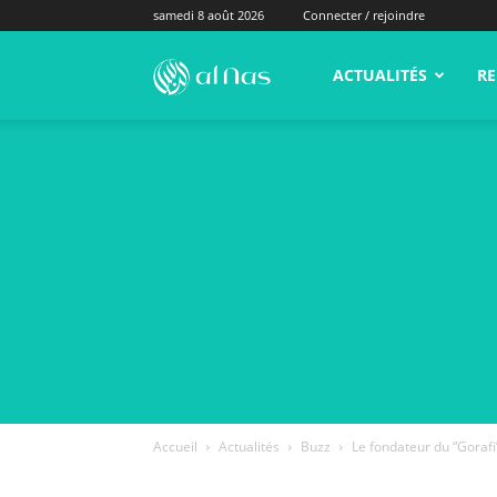
samedi 8 août 2026
Connecter / rejoindre
alNas.fr
ACTUALITÉS
RE
Accueil
Actualités
Buzz
Le fondateur du “Goraf