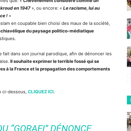
lles que: «
Chevènement considéré comme un
makroud en 1947
», ou encore: «
Le racisme, lui au
ce !
»
’Islam en coupable bien choisi des maux de la société,
chiavélique du paysage politico-médiatique
stiques.
e fait dans son journal parodique, afin de dénoncer les
aise.
Il souhaite exprimer le terrible fossé qui se
res à la France et la propagation des comportements
éo ci-dessous,
CLIQUEZ ICI
.
DU “GORAFI” DÉNONCE