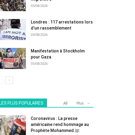
03/08/2026
Londres : 117 arrestations lors
d’un rassemblement
03/08/2026
Manifestation à Stockholm
pour Gaza
03/08/2026
LES PLUS POPULAIRES
All
Plus
Coronavirus : La presse
américaine rend hommage au
Prophète Mohammed ﷺ