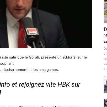
D
r
Ya
De
pr
site satirique le Gorafi, présente un éditorial sur le
re
sopilant.
au
pr
sur l’acharnement et les amalgames.
nfo et rejoignez vite HBK sur
]