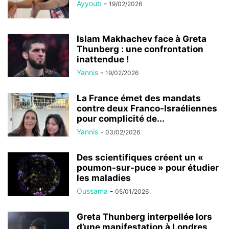
Ayyoub
-
19/02/2026
Islam Makhachev face à Greta
Thunberg : une confrontation
inattendue !
Yannis
-
19/02/2026
La France émet des mandats
contre deux Franco-Israéliennes
pour complicité de...
Yannis
-
03/02/2026
Des scientifiques créent un «
poumon-sur-puce » pour étudier
les maladies
Oussama
-
05/01/2026
Greta Thunberg interpellée lors
d’une manifestation à Londres