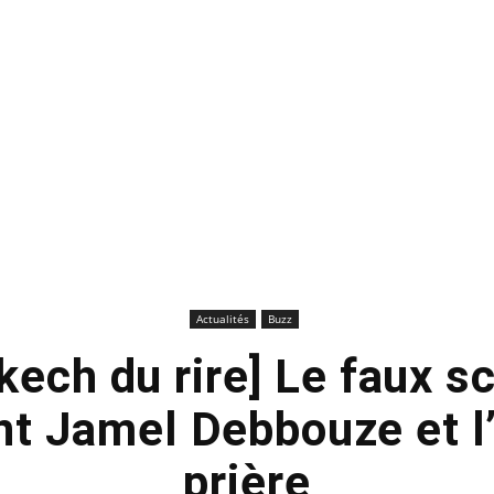
Actualités
Buzz
kech du rire] Le faux s
t Jamel Debbouze et l’
prière