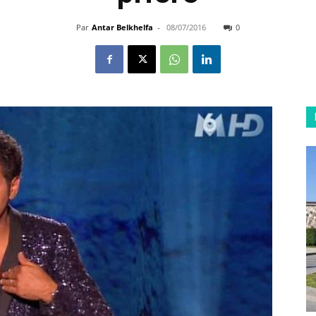
Par
Antar Belkhelfa
-
08/07/2016
0