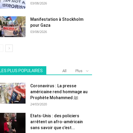
03/08/2026
Manifestation à Stockholm
pour Gaza
03/08/2026
LES PLUS POPULAIRES
All
Plus
Coronavirus : La presse
américaine rend hommage au
Prophète Mohammed ﷺ
24/03/2020
Etats-Unis : des policiers
arrêtent un afro-américain
sans savoir que c’est...