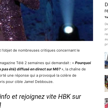
D
r
Ya
De
pr
re
au
pr
 l’objet de nombreuses critiques concernant le
u magazine Télé 2 semaines qui demandait : «
Pourquoi
 pas été) diffusé en direct sur M6?
», la chaîne de
orté une réponse qui a provoqué la colère de
ris pour cible Jamel Debbouze.
nfo et rejoignez vite HBK sur
]