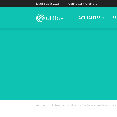
jeudi 6 août 2026
Connecter / rejoindre
alNas.fr
ACTUALITÉS
RE
Accueil
Actualités
Buzz
Le faux scandale concer