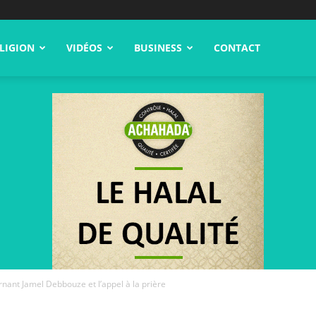
LIGION
VIDÉOS
BUSINESS
CONTACT
nant Jamel Debbouze et l’appel à la prière