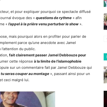
ecteur, et pour expliquer pourquoi ce spectacle diffusé
e journal évoque des «
questions de rythme
» afin
me «
l’appel à la prière venu perturber le show
».
ose, mais pourquoi alors en profiter pour parler de
t simplement parce qu’une anecdote avec Jamel
l’attention du public.
ation,
fait clairement passer Jamel Debbouze pour
ssumer cette réponse
à la limite de l’islamophobie
’appuie sur un commentaire fait par Jamel Debbouze qui
, tu seras couper au montage
», passant ainsi pour un
t ceci malgré lui.