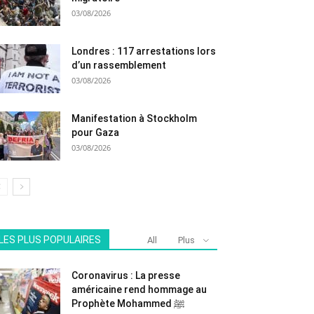
03/08/2026
Londres : 117 arrestations lors
d’un rassemblement
03/08/2026
Manifestation à Stockholm
pour Gaza
03/08/2026
LES PLUS POPULAIRES
All
Plus
Coronavirus : La presse
américaine rend hommage au
Prophète Mohammed ﷺ