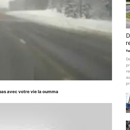
D
r
Ya
De
pr
re
au
pr
 pas avec votre vie la oumma