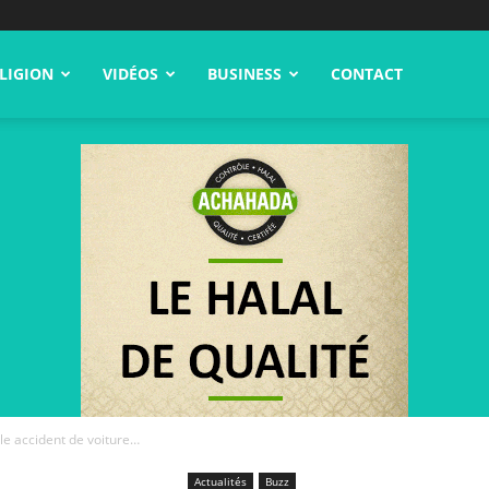
LIGION
VIDÉOS
BUSINESS
CONTACT
ble accident de voiture…
Actualités
Buzz