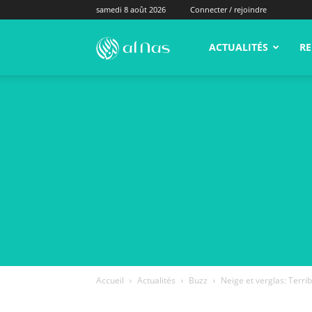
samedi 8 août 2026
Connecter / rejoindre
alNas.fr
ACTUALITÉS
RE
Accueil
Actualités
Buzz
Neige et verglas: Terri