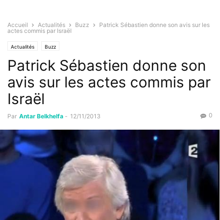
Accueil
Actualités
Buzz
Patrick Sébastien donne son avis sur les
actes commis par Israël
Actualités
Buzz
Patrick Sébastien donne son
avis sur les actes commis par
Israël
0
Par
Antar Belkhelfa
-
12/11/2013