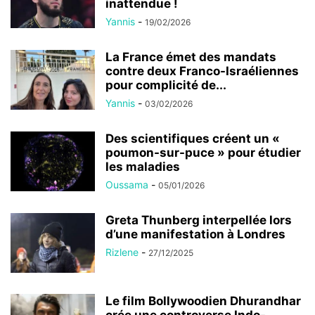
inattendue !
Yannis
-
19/02/2026
La France émet des mandats
contre deux Franco-Israéliennes
pour complicité de...
Yannis
-
03/02/2026
Des scientifiques créent un «
poumon-sur-puce » pour étudier
les maladies
Oussama
-
05/01/2026
Greta Thunberg interpellée lors
d’une manifestation à Londres
Rizlene
-
27/12/2025
Le film Bollywoodien Dhurandhar