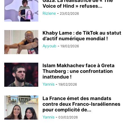
Gaza: La réalisatrice de « The
Voice of Hind » refuses...
Rizlene
-
23/02/2026
Khaby Lame : de TikTok au statut
d’actif numérique mondial !
Ayyoub
-
19/02/2026
Islam Makhachev face à Greta
Thunberg : une confrontation
inattendue !
Yannis
-
19/02/2026
La France émet des mandats
contre deux Franco-Israéliennes
pour complicité de...
Yannis
-
03/02/2026