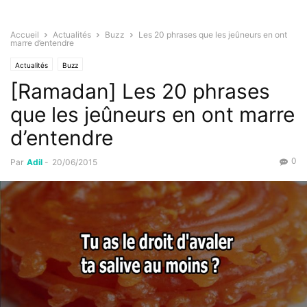
Accueil
Actualités
Buzz
Les 20 phrases que les jeûneurs en ont
marre d’entendre
Actualités
Buzz
[Ramadan] Les 20 phrases
que les jeûneurs en ont marre
d’entendre
0
Par
Adil
-
20/06/2015