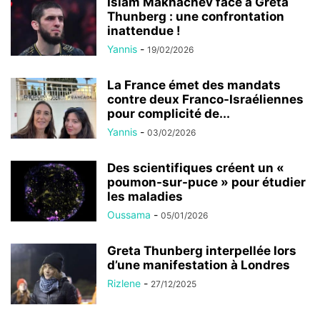
Islam Makhachev face à Greta
Thunberg : une confrontation
inattendue !
Yannis
-
19/02/2026
La France émet des mandats
contre deux Franco-Israéliennes
pour complicité de...
Yannis
-
03/02/2026
Des scientifiques créent un «
poumon-sur-puce » pour étudier
les maladies
Oussama
-
05/01/2026
Greta Thunberg interpellée lors
d’une manifestation à Londres
Rizlene
-
27/12/2025