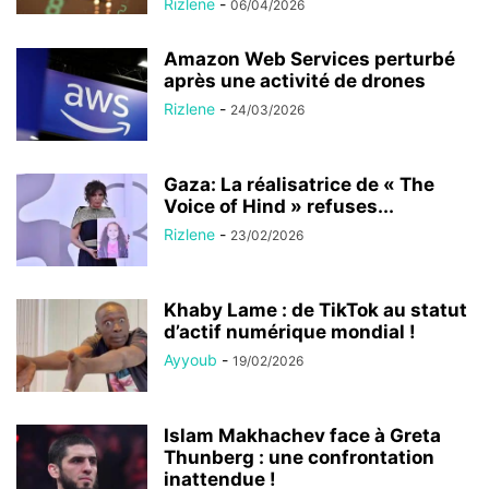
Rizlene
-
06/04/2026
Amazon Web Services perturbé
après une activité de drones
Rizlene
-
24/03/2026
Gaza: La réalisatrice de « The
Voice of Hind » refuses...
Rizlene
-
23/02/2026
Khaby Lame : de TikTok au statut
d’actif numérique mondial !
Ayyoub
-
19/02/2026
Islam Makhachev face à Greta
Thunberg : une confrontation
inattendue !