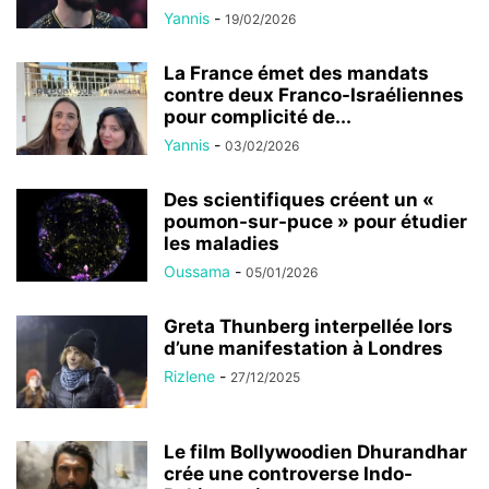
Yannis
-
19/02/2026
La France émet des mandats
contre deux Franco-Israéliennes
pour complicité de...
Yannis
-
03/02/2026
Des scientifiques créent un «
poumon-sur-puce » pour étudier
les maladies
Oussama
-
05/01/2026
Greta Thunberg interpellée lors
d’une manifestation à Londres
Rizlene
-
27/12/2025
Le film Bollywoodien Dhurandhar
crée une controverse Indo-