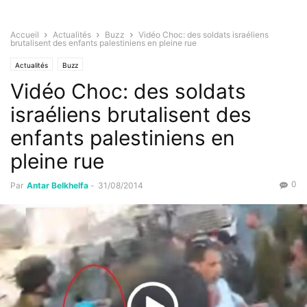
Accueil
Actualités
Buzz
Vidéo Choc: des soldats israéliens
brutalisent des enfants palestiniens en pleine rue
Actualités
Buzz
Vidéo Choc: des soldats
israéliens brutalisent des
enfants palestiniens en
pleine rue
0
Par
Antar Belkhelfa
-
31/08/2014