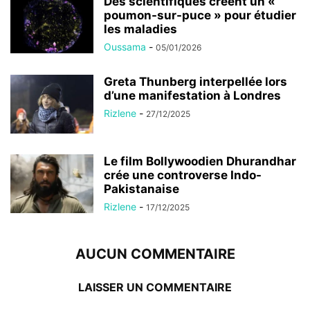
Des scientifiques créent un «
poumon-sur-puce » pour étudier
les maladies
Oussama
-
05/01/2026
Greta Thunberg interpellée lors
d’une manifestation à Londres
Rizlene
-
27/12/2025
Le film Bollywoodien Dhurandhar
crée une controverse Indo-
Pakistanaise
Rizlene
-
17/12/2025
AUCUN COMMENTAIRE
LAISSER UN COMMENTAIRE