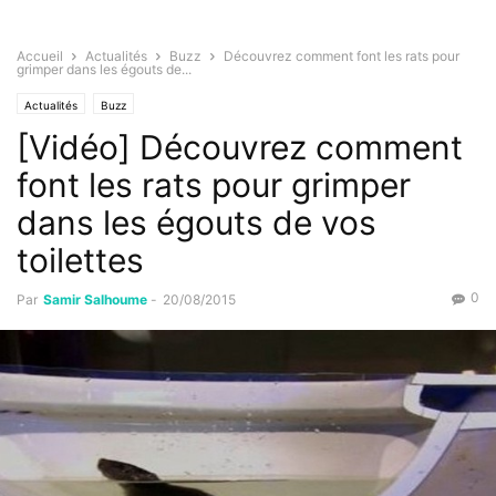
Accueil
Actualités
Buzz
Découvrez comment font les rats pour
grimper dans les égouts de...
Actualités
Buzz
[Vidéo] Découvrez comment
font les rats pour grimper
dans les égouts de vos
toilettes
0
Par
Samir Salhoume
-
20/08/2015