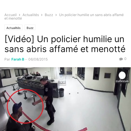
Accueil
Actualités
Buzz
Un policier humilie un sans abris affamé
et menotté
Actualités
Buzz
[Vidéo] Un policier humilie un
sans abris affamé et menotté
0
Par
Farah B
-
06/08/2015