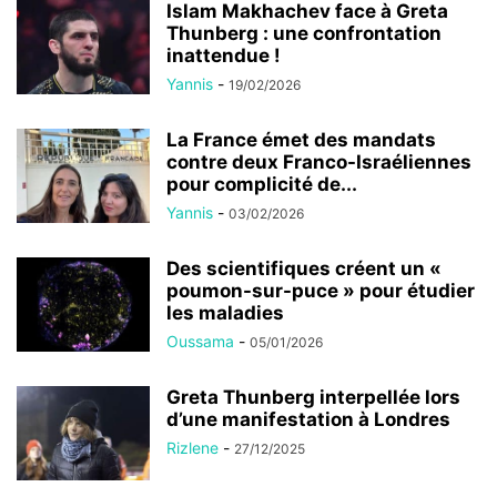
Islam Makhachev face à Greta
Thunberg : une confrontation
inattendue !
Yannis
-
19/02/2026
La France émet des mandats
contre deux Franco-Israéliennes
pour complicité de...
Yannis
-
03/02/2026
Des scientifiques créent un «
poumon-sur-puce » pour étudier
les maladies
Oussama
-
05/01/2026
Greta Thunberg interpellée lors
d’une manifestation à Londres
Rizlene
-
27/12/2025