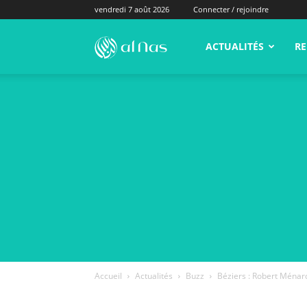
vendredi 7 août 2026
Connecter / rejoindre
alNas.fr
ACTUALITÉS
RE
Accueil
Actualités
Buzz
Béziers : Robert Ménard