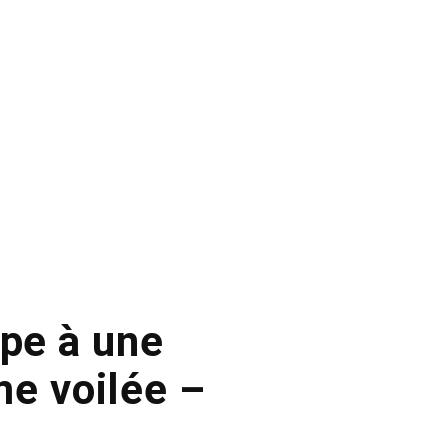
ipe à une
me voilée –