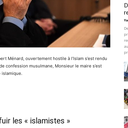
D
r
Ya
De
pr
re
au
pr
ert Ménard, ouvertement hostile à l’Islam s’est rendu
té de confession musulmane, Monsieur le maire s’est
e islamique.
uir les « islamistes »