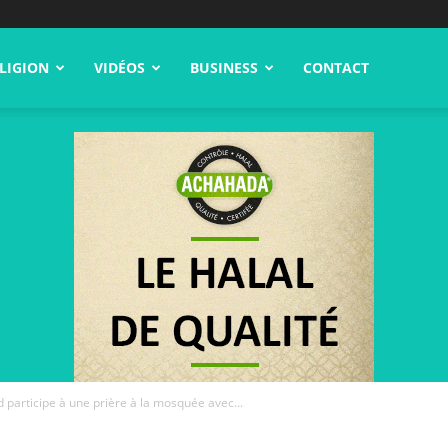
LIGION
VIDÉOS
BUSINESS
CONTACT
 participe à une prière à la mosquée avec...