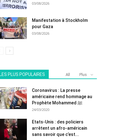
03/08/2026
Manifestation à Stockholm
pour Gaza
03/08/2026
LES PLUS POPULAIRES
All
Plus
Coronavirus : La presse
américaine rend hommage au
Prophète Mohammed ﷺ
24/03/2020
Etats-Unis : des policiers
arrêtent un afro-américain
sans savoir que c’est...