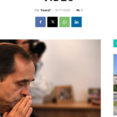
Par
Youcef
-
01/11/2020
0