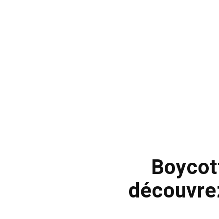
Boycott
découvrez