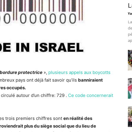
L
Ya
La
de
pé
ap
bordure protectrice
»,
plusieurs appels aux boycotts
breux pays ont déjà fait savoir qu’ils
banniraient
res occupés.
 circulé autour d’un chiffre: 729 .
Ce code concernerait
es trois premiers chiffres sont
en réalité des
proviendrait plus du siège social que du lieu de