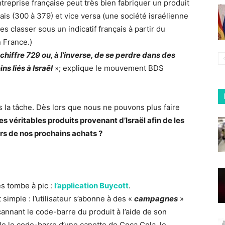
treprise française peut très bien fabriquer un produit
çais (300 à 379) et vice versa (une société israélienne
es classer sous un indicatif français à partir du
 France.)
chiffre 729 ou, à l’inverse, de se perdre dans des
ns liés à Israël
»; explique le mouvement BDS
as la tâche. Dès lors que nous ne pouvons plus faire
s véritables produits provenant d’Israël afin de les
lors de nos prochains achats ?
s tombe à pic :
l’application Buycott
.
imple : l’utilisateur s’abonne à des «
campagnes
»
scannant le code-barre du produit à l’aide de son
le le code-barre d’une canette de Coca Cola, le