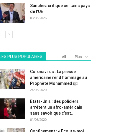
Sánchez critique certains pays
de l’UE
03/08/2026
LES PLUS POPULAIRES
All
Plus
Coronavirus : La presse
américaine rend hommage au
Prophète Mohammed ﷺ
24/03/2020
Etats-Unis : des policiers
arrêtent un afro-américain
sans savoir que c’est...
01/06/2020
Confinement : « Ecoute-moi