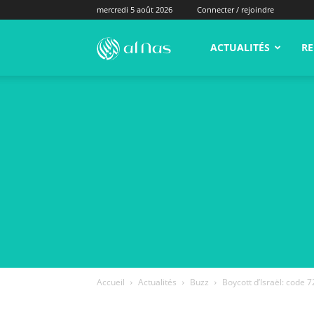
mercredi 5 août 2026
Connecter / rejoindre
alNas.fr
ACTUALITÉS
RE
Accueil
Actualités
Buzz
Boycott d’Israël: code 