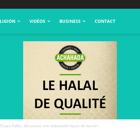
LIGION
VIDÉOS
BUSINESS
CONTACT
729 peu fiable, découvrez une redoutable façon de bannir...