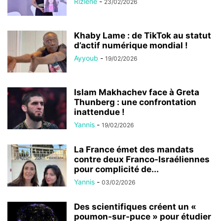
Rizlene
-
23/02/2026
Khaby Lame : de TikTok au statut
d’actif numérique mondial !
Ayyoub
-
19/02/2026
Islam Makhachev face à Greta
Thunberg : une confrontation
inattendue !
Yannis
-
19/02/2026
La France émet des mandats
contre deux Franco-Israéliennes
pour complicité de...
Yannis
-
03/02/2026
Des scientifiques créent un «
poumon-sur-puce » pour étudier