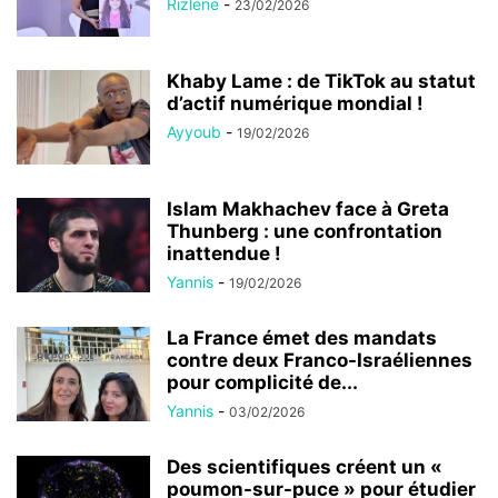
Rizlene
-
23/02/2026
Khaby Lame : de TikTok au statut
d’actif numérique mondial !
Ayyoub
-
19/02/2026
Islam Makhachev face à Greta
Thunberg : une confrontation
inattendue !
Yannis
-
19/02/2026
La France émet des mandats
contre deux Franco-Israéliennes
pour complicité de...
Yannis
-
03/02/2026
Des scientifiques créent un «
poumon-sur-puce » pour étudier