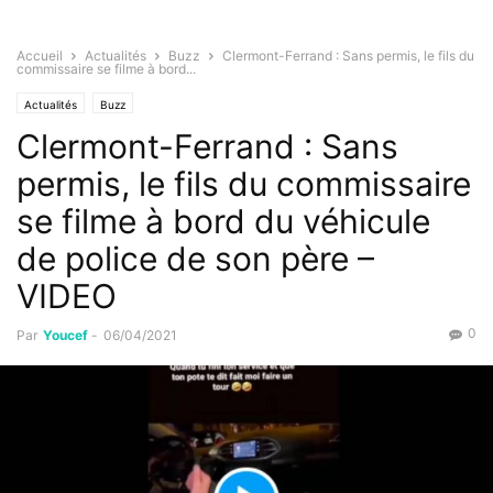
Accueil
Actualités
Buzz
Clermont-Ferrand : Sans permis, le fils du
commissaire se filme à bord...
Actualités
Buzz
Clermont-Ferrand : Sans
permis, le fils du commissaire
se filme à bord du véhicule
de police de son père –
VIDEO
0
Par
Youcef
-
06/04/2021