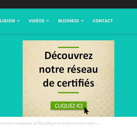
LIGION
VIDÉOS
BUSINESS
CONTACT
rraient respecter la République en enlevant leur voile » :...