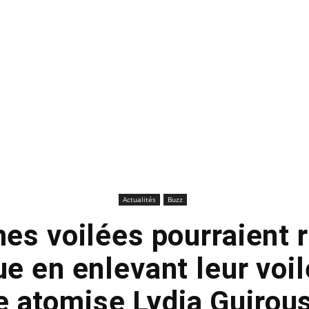
Actualités
Buzz
es voilées pourraient r
e en enlevant leur voil
 atomise Lydia Guirou