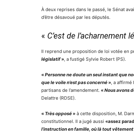
À deux reprises dans le passé, le Sénat ava
d’être désavoué par les députés.
«
C’est de l’acharnement lé
Il reprend une proposition de loi votée en 
législatif
»
, a fustigé Sylvie Robert (PS).
«
Personne ne doute un seul instant que nou
que le voile n’est pas concerné
»
, a affirmé
partisans de l’amendement.
«
Nous avons d
Delattre (RDSE).
«
Très opposé
»
à cette disposition, M. Dar
constitutionnel. Il a jugé aussi
«assez para
l’instruction en famille, où là tout vêteme