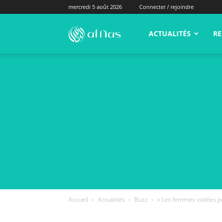
mercredi 5 août 2026
Connecter / rejoindre
alNas.fr
ACTUALITÉS
RE
Accueil
Actualités
Buzz
« Les femmes voilées pou