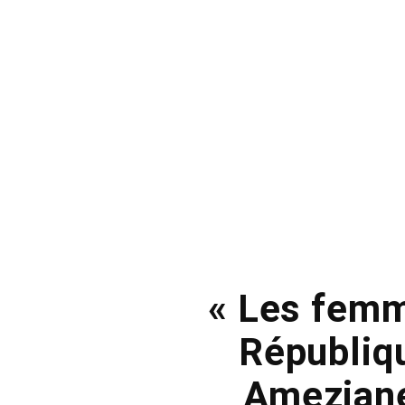
« Les femm
Républiqu
Ameziane