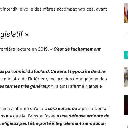
it interdit le voile des mères accompagnatrices, avant
gislatif
»
première lecture en 2019.
«
C’est de l’acharnement
s parlons ici du foulard. Ce serait hypocrite de dire
 le ministre de l’Intérieur, malgré des dénégations des
es termes très généraux
»,
a ainsi affirmé Nathalie
manin a affirmé qu’elle
«
sera censurée
»
par le Conseil
doxal»
que M. Brisson fasse
«
une défense ardente de
nt religieux peut être porté intégralement sans aucun