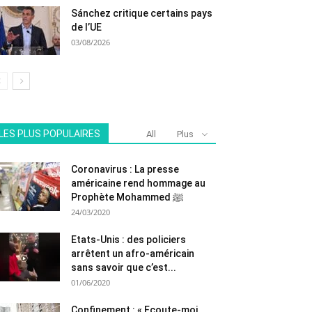
Sánchez critique certains pays
de l’UE
03/08/2026
LES PLUS POPULAIRES
All
Plus
Coronavirus : La presse
américaine rend hommage au
Prophète Mohammed ﷺ
24/03/2020
Etats-Unis : des policiers
arrêtent un afro-américain
sans savoir que c’est...
01/06/2020
Confinement : « Ecoute-moi