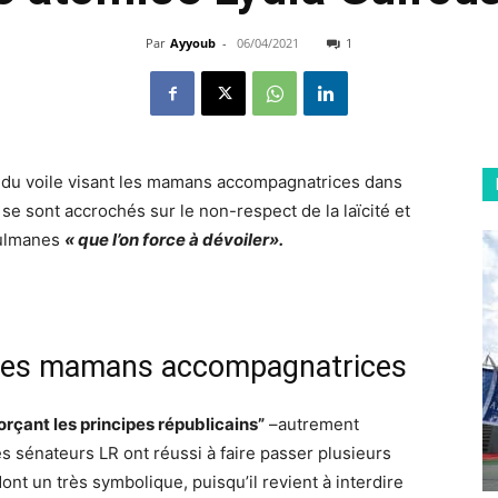
Par
Ayyoub
-
06/04/2021
1
ort du voile visant les mamans accompagnatrices dans
se sont accrochés sur le non-respect de la laïcité et
sulmanes
« que l’on force à dévoiler
».
ur les mamans accompagnatrices
orçant les principes républicains”
–
autrement
es sénateurs LR ont réussi à faire passer plusieurs
dont
un très symbolique
, puisqu’il revient à interdire