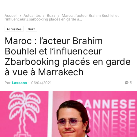
Accueil
Actualités
Buzz
Maroc : l’acteur Brahim Bouhlel et
l’influenceur Zbarbooking placés en garde à...
Actualités
Buzz
Maroc : l’acteur Brahim
Bouhlel et l’influenceur
Zbarbooking placés en garde
à vue à Marrakech
0
Par
Lassana
-
06/04/2021