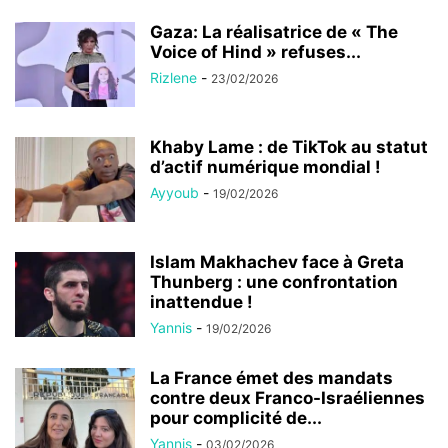
Gaza: La réalisatrice de « The
Voice of Hind » refuses...
Rizlene
-
23/02/2026
Khaby Lame : de TikTok au statut
d’actif numérique mondial !
Ayyoub
-
19/02/2026
Islam Makhachev face à Greta
Thunberg : une confrontation
inattendue !
Yannis
-
19/02/2026
La France émet des mandats
contre deux Franco-Israéliennes
pour complicité de...
Yannis
-
03/02/2026