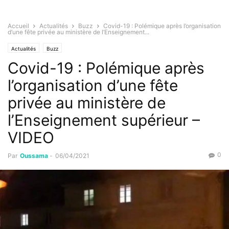
Accueil
Actualités
Buzz
Covid-19 : Polémique après l’organisation
d’une fête privée au ministère de l’Enseignement...
Actualités
Buzz
Covid-19 : Polémique après
l’organisation d’une fête
privée au ministère de
l’Enseignement supérieur –
VIDEO
0
Par
Oussama
-
06/04/2021