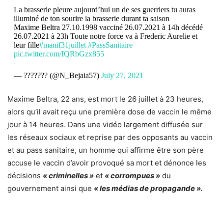
La brasserie pleure aujourd’hui un de ses guerriers tu auras
illuminé de ton sourire la brasserie durant ta saison
Maxime Beltra 27.10.1998 vacciné 26.07.2021 à 14h décédé
26.07.2021 à 23h Toute notre force va à Frederic Aurelie et
leur fille
#manif31juillet
#PassSanitaire
pic.twitter.com/IQRbGzx855
— ??????? (@N_Bejaia57)
July 27, 2021
Maxime Beltra, 22 ans, est mort le 26 juillet à 23 heures,
alors qu’il avait reçu une première dose de vaccin le même
jour à 14 heures. Dans une vidéo largement diffusée sur
les réseaux sociaux et reprise par des opposants au vaccin
et au pass sanitaire, un homme qui affirme être son père
accuse le vaccin d’avoir provoqué sa mort et dénonce les
décisions
« criminelles »
et
« corrompues »
du
gouvernement ainsi que
« les médias de propagande ».