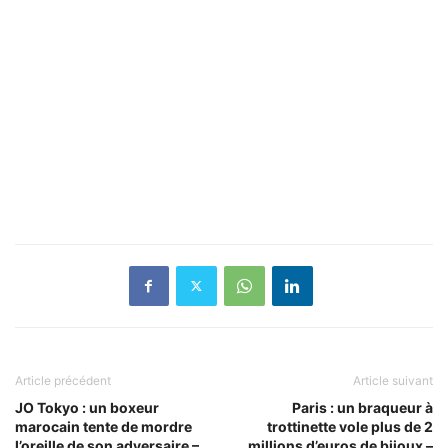
Article précédent
Article suivant
JO Tokyo : un boxeur
Paris : un braqueur à
marocain tente de mordre
trottinette vole plus de 2
l’oreille de son adversaire –
millions d’euros de bijoux –