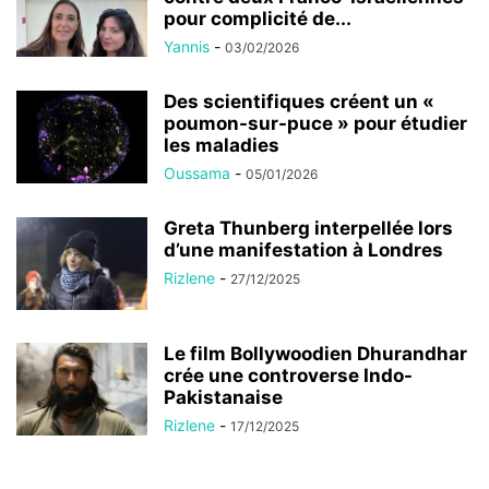
pour complicité de...
Yannis
-
03/02/2026
Des scientifiques créent un «
poumon-sur-puce » pour étudier
les maladies
Oussama
-
05/01/2026
Greta Thunberg interpellée lors
d’une manifestation à Londres
Rizlene
-
27/12/2025
Le film Bollywoodien Dhurandhar
crée une controverse Indo-
Pakistanaise
Rizlene
-
17/12/2025