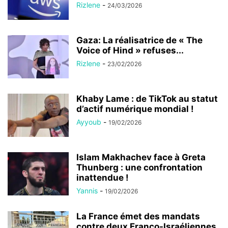
Rizlene
-
24/03/2026
Gaza: La réalisatrice de « The
Voice of Hind » refuses...
Rizlene
-
23/02/2026
Khaby Lame : de TikTok au statut
d’actif numérique mondial !
Ayyoub
-
19/02/2026
Islam Makhachev face à Greta
Thunberg : une confrontation
inattendue !
Yannis
-
19/02/2026
La France émet des mandats
contre deux Franco-Israéliennes