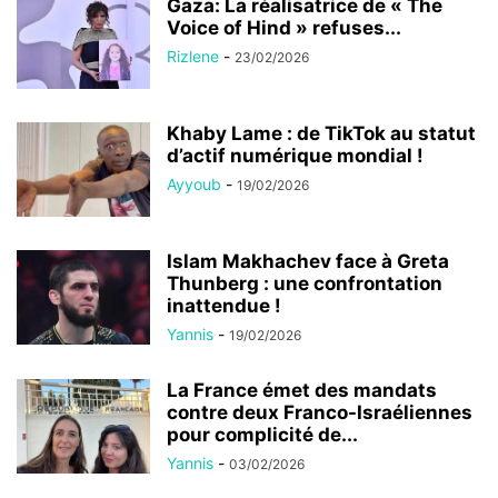
Gaza: La réalisatrice de « The
Voice of Hind » refuses...
Rizlene
-
23/02/2026
Khaby Lame : de TikTok au statut
d’actif numérique mondial !
Ayyoub
-
19/02/2026
Islam Makhachev face à Greta
Thunberg : une confrontation
inattendue !
Yannis
-
19/02/2026
La France émet des mandats
contre deux Franco-Israéliennes
pour complicité de...
Yannis
-
03/02/2026