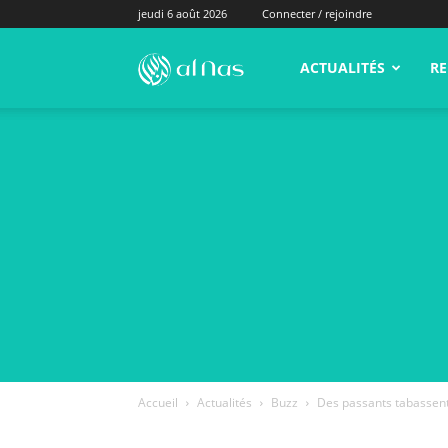
jeudi 6 août 2026
Connecter / rejoindre
alNas.fr
ACTUALITÉS
RE
Accueil
Actualités
Buzz
Des passants tabassent