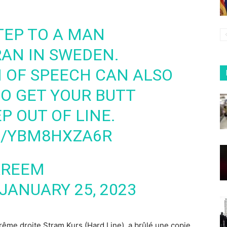
TEP TO A MAN
AN IN SWEDEN.
OF SPEECH CAN ALSO
O GET YOUR BUTT
EP OUT OF LINE.
M/YBM8HXZA6R
AREEM
JANUARY 25, 2023
trême droite Stram Kurs (Hard Line), a brûlé une copie