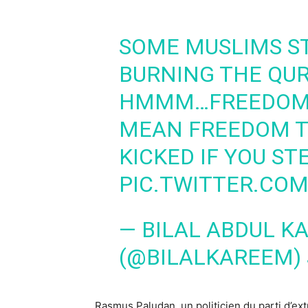
SOME MUSLIMS S
BURNING THE QUR
HMMM…FREEDOM 
MEAN FREEDOM T
KICKED IF YOU ST
PIC.TWITTER.CO
— BILAL ABDUL K
(@BILALKAREEM)
Rasmus Paludan, un politicien du parti d’ex