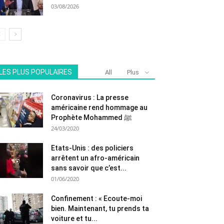
03/08/2026
LES PLUS POPULAIRES
All
Plus
Coronavirus : La presse
américaine rend hommage au
Prophète Mohammed ﷺ
24/03/2020
Etats-Unis : des policiers
arrêtent un afro-américain
sans savoir que c’est...
01/06/2020
Confinement : « Ecoute-moi
bien. Maintenant, tu prends ta
voiture et tu...