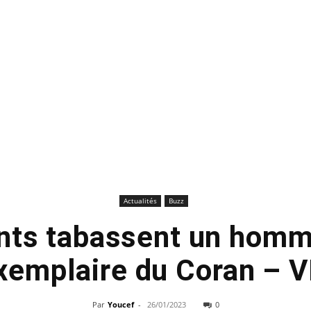
Actualités
Buzz
nts tabassent un homme
xemplaire du Coran – 
Par
Youcef
-
26/01/2023
0