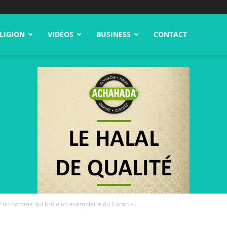
LIGION
VIDÉOS
BUSINESS
CONTACT
 un homme qui brûle un exemplaire du Coran –...