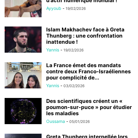
d’actif numérique mondial !
Ayyoub
-
19/02/2026
Islam Makhachev face à Greta
Thunberg : une confrontation
inattendue !
Yannis
-
19/02/2026
La France émet des mandats
contre deux Franco-Israéliennes
pour complicité de...
Yannis
-
03/02/2026
Des scientifiques créent un «
poumon-sur-puce » pour étudier
les maladies
Oussama
-
05/01/2026
Greta Thunberg interpellée lors