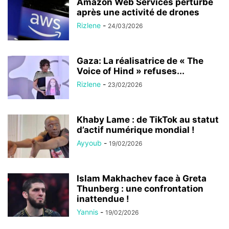
Amazon Web Services perturbé
après une activité de drones
Rizlene
-
24/03/2026
Gaza: La réalisatrice de « The
Voice of Hind » refuses...
Rizlene
-
23/02/2026
Khaby Lame : de TikTok au statut
d’actif numérique mondial !
Ayyoub
-
19/02/2026
Islam Makhachev face à Greta
Thunberg : une confrontation
inattendue !
Yannis
-
19/02/2026