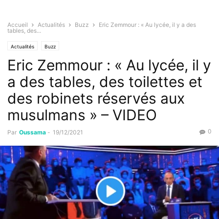
Accueil
Actualités
Buzz
Eric Zemmour : « Au lycée, il y a des
tables, des...
Actualités
Buzz
Eric Zemmour : « Au lycée, il y
a des tables, des toilettes et
des robinets réservés aux
musulmans » – VIDEO
0
Par
Oussama
-
19/12/2021