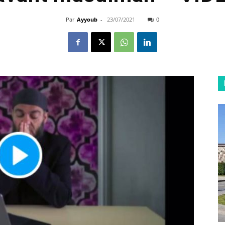
Par
Ayyoub
-
23/07/2021
0