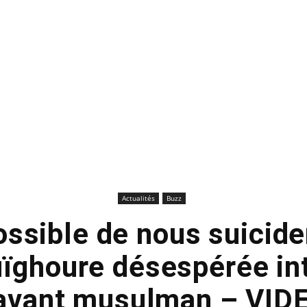
Actualités
Buzz
possible de nous suicider
ïghoure désespérée int
avant musulman – VID