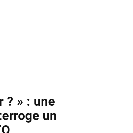
 ? » : une
erroge un
EO