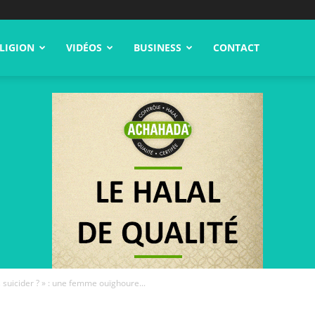
LIGION
VIDÉOS
BUSINESS
CONTACT
s suicider ? » : une femme ouïghoure...