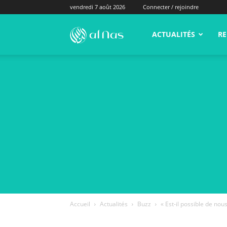
vendredi 7 août 2026
Connecter / rejoindre
alNas.fr
ACTUALITÉS
RE
Accueil
Actualités
Buzz
« Est-il possible de nou