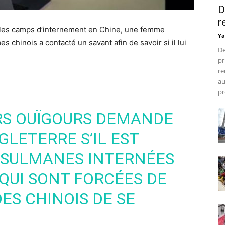
D
r
ns les camps d’internement en Chine, une femme
Ya
chinois a contacté un savant afin de savoir si il lui
De
pr
re
au
pr
RS OUÏGOURS DEMANDE
GLETERRE S’IL EST
USULMANES INTERNÉES
QUI SONT FORCÉES DE
ES CHINOIS DE SE