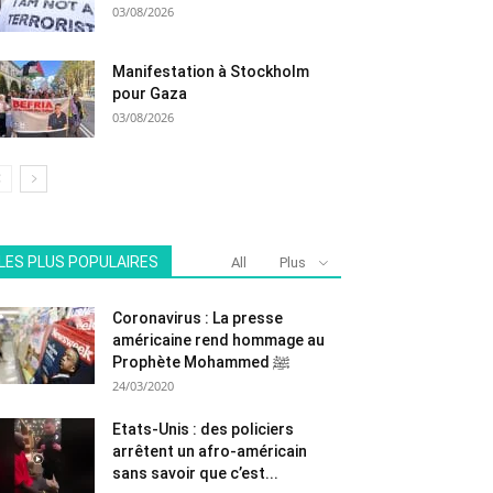
03/08/2026
Manifestation à Stockholm
pour Gaza
03/08/2026
LES PLUS POPULAIRES
All
Plus
Coronavirus : La presse
américaine rend hommage au
Prophète Mohammed ﷺ
24/03/2020
Etats-Unis : des policiers
arrêtent un afro-américain
sans savoir que c’est...