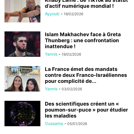
Khaby Lame : de TikTok au statut
d’actif numérique mondial !
Ayyoub
-
19/02/2026
Islam Makhachev face à Greta
Thunberg : une confrontation
inattendue !
Yannis
-
19/02/2026
La France émet des mandats
contre deux Franco-Israéliennes
pour complicité de...
Yannis
-
03/02/2026
Des scientifiques créent un «
poumon-sur-puce » pour étudier
les maladies
Oussama
-
05/01/2026