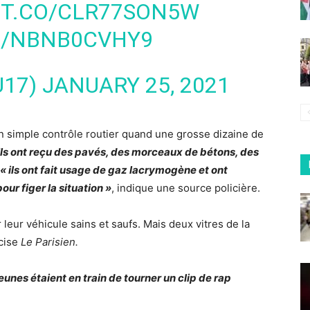
/T.CO/CLR77SON5W
M/NBNB0CVHY9
U17)
JANUARY 25, 2021
 un simple contrôle routier quand une grosse dizaine de
Ils ont reçu des pavés, des morceaux de bétons, des
« ils ont fait usage de gaz lacrymogène et ont
ur figer la situation »
, indique une source policière.
 leur véhicule sains et saufs. Mais deux vitres de la
écise
Le Parisien.
jeunes étaient en train de tourner un clip de rap