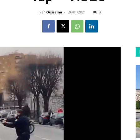
Par
Oussama
-
26/01/2021
0