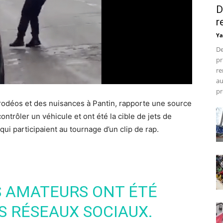
D
r
Ya
De
pr
re
au
pr
rodéos et des nuisances à Pantin, rapporte une source
contrôler un véhicule et ont été la cible de jets de
 qui participaient au tournage d’un clip de rap.
S AMATEURS ONT ÉTÉ
S RÉSEAUX SOCIAUX.