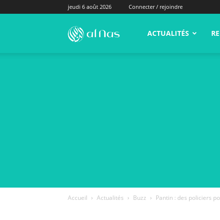
jeudi 6 août 2026
Connecter / rejoindre
alNas.fr
ACTUALITÉS
RE
Accueil
Actualités
Buzz
Pantin : des policiers p