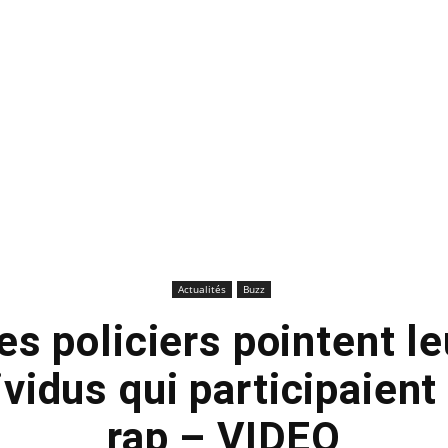
Actualités
Buzz
des policiers pointent l
ividus qui participaient 
rap – VIDEO