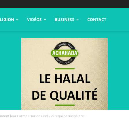
LIGION
VIDÉOS
BUSINESS
CONTACT
ointent leurs armes sur des individus qui participaient...