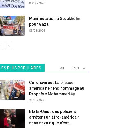
03/08/2026
Manifestation à Stockholm
pour Gaza
03/08/2026
LES PLUS POPULAIRES
All
Plus
Coronavirus : La presse
américaine rend hommage au
Prophète Mohammed ﷺ
24/03/2020
Etats-Unis : des policiers
arrêtent un afro-américain
sans savoir que c’est...