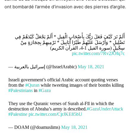
ont bombardé l’armée d’invasion avec des pierres d’argile.
أَلَمْ تَرَ كَيْفَ فَعَلَ رَبُّكَ بِأَصْحَابِ الْفِيلِ * أَلَمْ يَجْعَلْ كَيْدَهُمْ فِي
تَضْلِيلٍ * وَأَرْسَلَ عَلَيْهِمْ طَيْرًا أَبَابِيلَ * تَرْمِيهِمْ بِحِجَارَةٍ مِنْ
سِجِّيلٍ (سورة الفيل 1-4، القرآن الكريم)
pic.twitter.com/7Rv2JOfq7c
— إسرائيل بالعربية (@IsraelArabic)
May 18, 2021
Israeli government’s official Arabic account quoting verses
from the
#Quran
while tweeting images of their bombs killing
#Palestinians
in
#Gaza
They use the Quranic verses of Surah al-Fīl in which the
destruction of Abraha’s army is described.
#GazaUnderAttack
#Palestine
pic.twitter.com/CjrJKE85bU
— DOAM (@doamuslims)
May 18, 2021