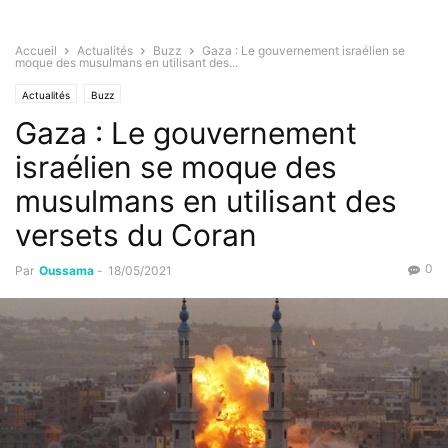
Accueil
Actualités
Buzz
Gaza : Le gouvernement israélien se
moque des musulmans en utilisant des...
Actualités
Buzz
Gaza : Le gouvernement
israélien se moque des
musulmans en utilisant des
versets du Coran
0
Par
Oussama
-
18/05/2021