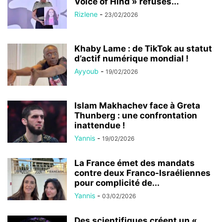
Voice of Hind » refuses...
Rizlene
-
23/02/2026
Khaby Lame : de TikTok au statut
d’actif numérique mondial !
Ayyoub
-
19/02/2026
Islam Makhachev face à Greta
Thunberg : une confrontation
inattendue !
Yannis
-
19/02/2026
La France émet des mandats
contre deux Franco-Israéliennes
pour complicité de...
Yannis
-
03/02/2026
Des scientifiques créent un «