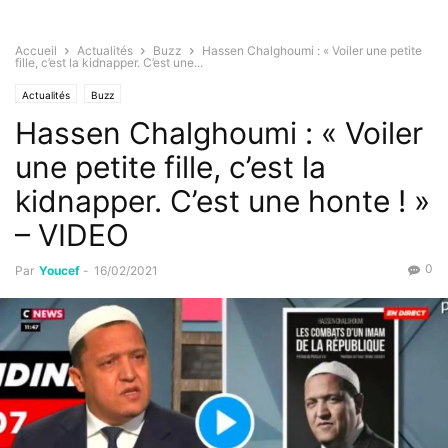
Accueil
Actualités
Buzz
Hassen Chalghoumi : « Voiler une petite
fille, c’est la kidnapper. C’est une...
Actualités
Buzz
Hassen Chalghoumi : « Voiler
une petite fille, c’est la
kidnapper. C’est une honte ! »
– VIDEO
0
Par
Youcef
-
16/02/2021