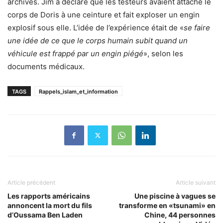
archives. Jim a déclaré que les testeurs avaient attaché le
corps de Doris à une ceinture et fait exploser un engin
explosif sous elle. L’idée de l’expérience était de «
se faire
une idée de ce que le corps humain subit quand un
véhicule est frappé par un engin piégé
», selon les
documents médicaux.
TAGS
Rappels_islam_et_information
Article précédent
Article suivant
Les rapports américains
Une piscine à vagues se
annoncent la mort du fils
transforme en «tsunami» en
d’Oussama Ben Laden
Chine, 44 personnes