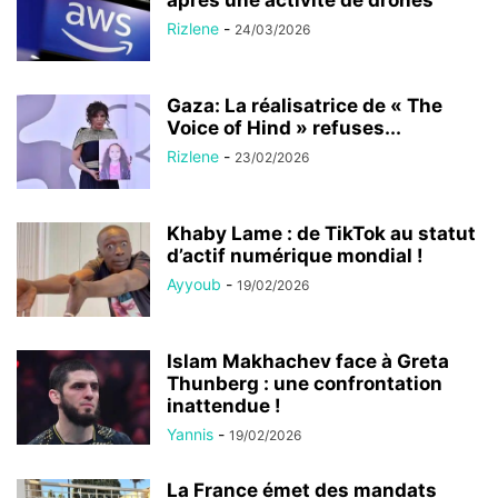
Rizlene
-
24/03/2026
Gaza: La réalisatrice de « The
Voice of Hind » refuses...
Rizlene
-
23/02/2026
Khaby Lame : de TikTok au statut
d’actif numérique mondial !
Ayyoub
-
19/02/2026
Islam Makhachev face à Greta
Thunberg : une confrontation
inattendue !
Yannis
-
19/02/2026
La France émet des mandats