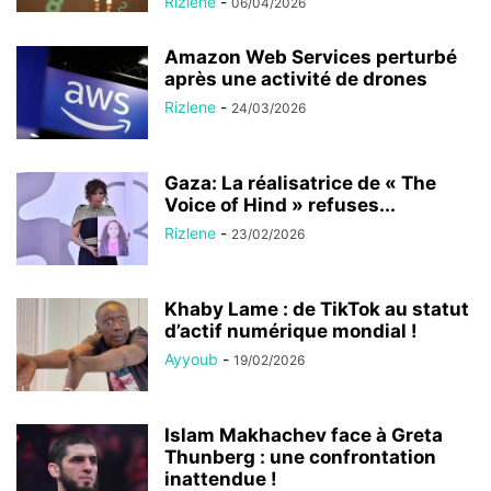
Rizlene
-
06/04/2026
Amazon Web Services perturbé
après une activité de drones
Rizlene
-
24/03/2026
Gaza: La réalisatrice de « The
Voice of Hind » refuses...
Rizlene
-
23/02/2026
Khaby Lame : de TikTok au statut
d’actif numérique mondial !
Ayyoub
-
19/02/2026
Islam Makhachev face à Greta
Thunberg : une confrontation
inattendue !