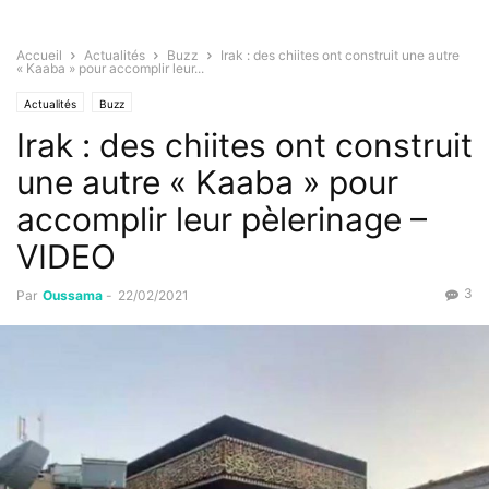
Accueil
Actualités
Buzz
Irak : des chiites ont construit une autre
« Kaaba » pour accomplir leur...
Actualités
Buzz
Irak : des chiites ont construit
une autre « Kaaba » pour
accomplir leur pèlerinage –
VIDEO
3
Par
Oussama
-
22/02/2021