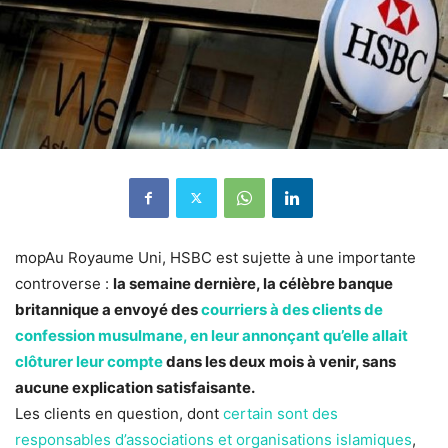
mopAu Royaume Uni, HSBC est sujette à une importante
controverse :
la semaine dernière, la célèbre banque
britannique a envoyé des
courriers à des clients de
confession musulmane, en leur annonçant qu’elle allait
clôturer leur compte
dans les deux mois à venir, sans
aucune explication satisfaisante.
Les clients en question, dont
certain sont des
responsables d’associations et organisations islamiques
,