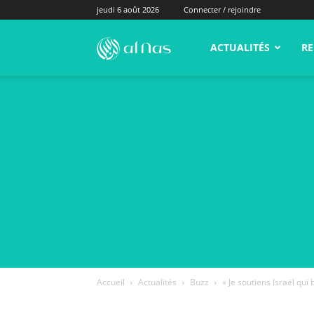
jeudi 6 août 2026
Connecter / rejoindre
alNas.fr
ACTUALITÉS
RE
Accueil
Actualités
Buzz
« Je soutiens Israël qui 