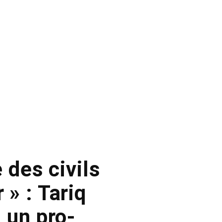
 des civils
 » : Tariq
 un pro-