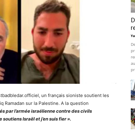
D
r
Ya
De
pr
re
au
pr
badbledar.officiel, un français sioniste soutient les
iq Ramadan sur la Palestine. A la question
par l’armée israélienne contre des civils
e soutiens Israël et j’en suis fier ».