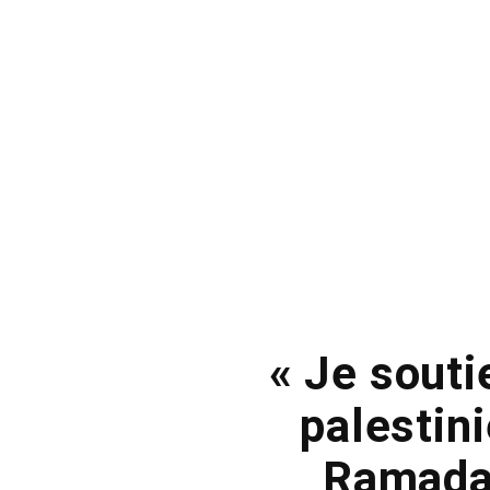
« Je souti
palestini
Ramadan