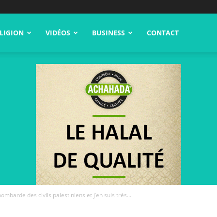
LIGION
VIDÉOS
BUSINESS
CONTACT
bombarde des civils palestiniens et j’en suis très...