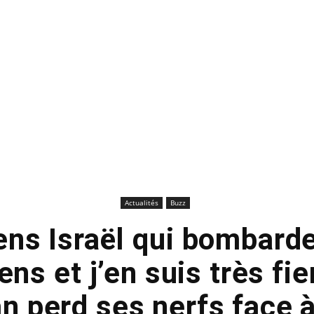
Actualités
Buzz
ens Israël qui bombarde
ens et j’en suis très fier
 perd ses nerfs face à