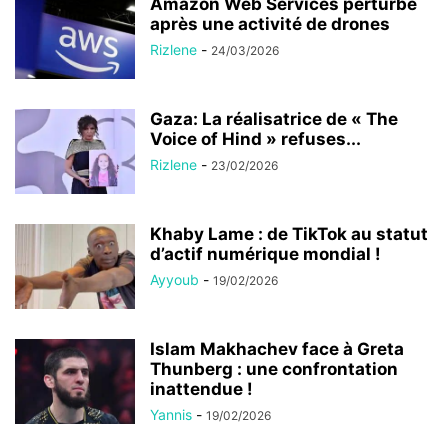
Amazon Web Services perturbé
après une activité de drones
Rizlene
-
24/03/2026
Gaza: La réalisatrice de « The
Voice of Hind » refuses...
Rizlene
-
23/02/2026
Khaby Lame : de TikTok au statut
d’actif numérique mondial !
Ayyoub
-
19/02/2026
Islam Makhachev face à Greta
Thunberg : une confrontation
inattendue !
Yannis
-
19/02/2026