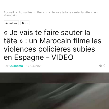
Accueil
Actualités
Buzz
« Je vais te faire sauter la tête » : un
Marocain...
Actualités
Buzz
« Je vais te faire sauter la
tête » : un Marocain filme les
violences policières subies
en Espagne – VIDEO
0
Par
Oussama
-
17/04/2023