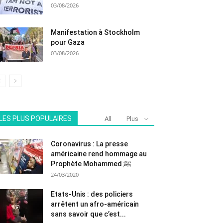
03/08/2026
Manifestation à Stockholm
pour Gaza
03/08/2026
LES PLUS POPULAIRES
All
Plus
Coronavirus : La presse
américaine rend hommage au
Prophète Mohammed ﷺ
24/03/2020
Etats-Unis : des policiers
arrêtent un afro-américain
sans savoir que c’est...