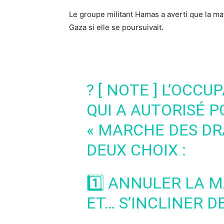
Le groupe militant Hamas a averti que la ma
Gaza si elle se poursuivait.
? [ NOTE ] L’OCC
QUI A AUTORISÉ P
« MARCHE DES DR
DEUX CHOIX :
1️⃣ ANNULER LA 
ET… S’INCLINER D