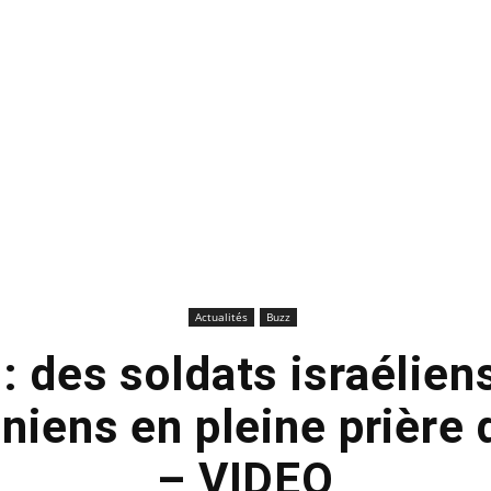
Actualités
Buzz
: des soldats israélien
iniens en pleine prière
– VIDEO