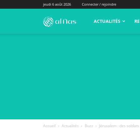
jeudi 6 août 2026
Connecter / rejoindre
alNas.fr
ACTUALITÉS
RE
Accueil
Actualités
Buzz
Jérusalem : des soldats 