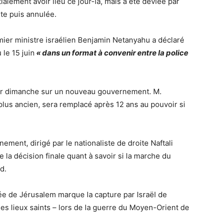
ialement avoir lieu ce jour-là, mais a été déviée par
ute puis annulée.
mier ministre israélien Benjamin Netanyahu a déclaré
 le 15 juin
« dans un format à convenir entre la police
oter dimanche sur un nouveau gouvernement. M.
 plus ancien, sera remplacé après 12 ans au pouvoir si
ement, dirigé par le nationaliste de droite Naftali
e la décision finale quant à savoir si la marche du
d.
e de Jérusalem marque la capture par Israël de
t ses lieux saints – lors de la guerre du Moyen-Orient de