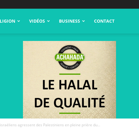
LIGION
VIDÉOS
BUSINESS
CONTACT
israéliens agressent des Palestiniens en pleine prière du...