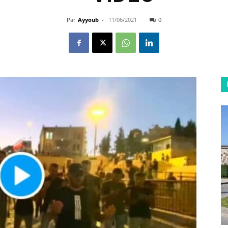
Par
Ayyoub
-
11/06/2021
0