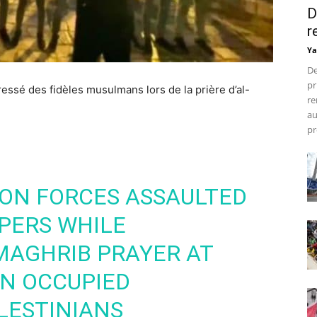
D
r
Ya
De
pr
ressé des fidèles musulmans lors de la prière d’al-
re
au
pr
ION FORCES ASSAULTED
PERS WHILE
MAGHRIB PRAYER AT
IN OCCUPIED
LESTINIANS