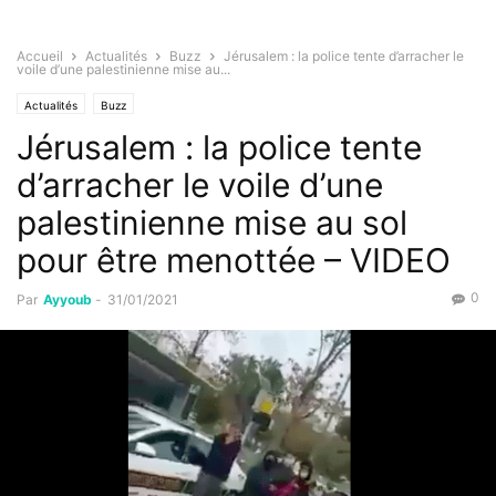
Accueil
Actualités
Buzz
Jérusalem : la police tente d’arracher le
voile d’une palestinienne mise au...
Actualités
Buzz
Jérusalem : la police tente
d’arracher le voile d’une
palestinienne mise au sol
pour être menottée – VIDEO
0
Par
Ayyoub
-
31/01/2021