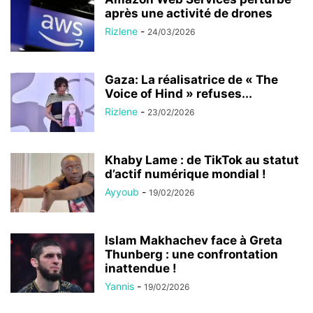
après une activité de drones
Rizlene
-
24/03/2026
Gaza: La réalisatrice de « The
Voice of Hind » refuses...
Rizlene
-
23/02/2026
Khaby Lame : de TikTok au statut
d’actif numérique mondial !
Ayyoub
-
19/02/2026
Islam Makhachev face à Greta
Thunberg : une confrontation
inattendue !
Yannis
-
19/02/2026