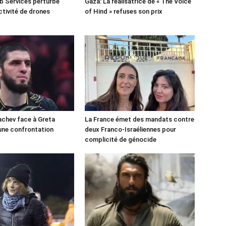
 Services perturbé
Gaza: La réalisatrice de « The Voice
ctivité de drones
of Hind » refuses son prix
chev face à Greta
La France émet des mandats contre
une confrontation
deux Franco-Israéliennes pour
!
complicité de génocide