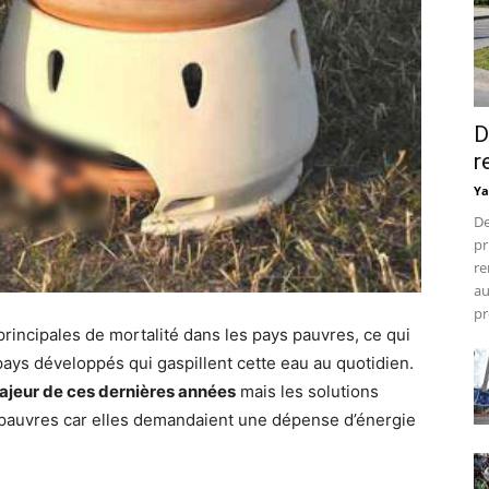
D
r
Ya
De
pr
re
au
pr
 principales de mortalité dans les pays pauvres, ce qui
ays développés qui gaspillent cette eau au quotidien.
majeur de ces dernières années
mais les solutions
s pauvres car elles demandaient une dépense d’énergie