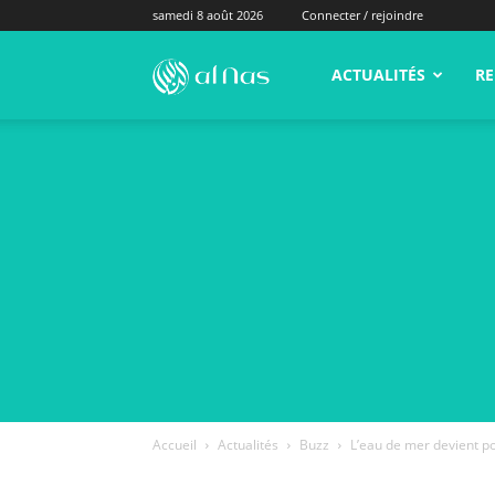
samedi 8 août 2026
Connecter / rejoindre
alNas.fr
ACTUALITÉS
RE
Accueil
Actualités
Buzz
L’eau de mer devient po