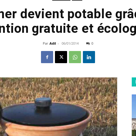
mer devient potable grâ
ntion gratuite et écolo
Par
Adil
-
06/01/2014
0