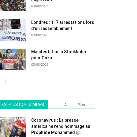
03/08/2026
Londres : 117 arrestations lors
d’un rassemblement
03/08/2026
Manifestation à Stockholm
pour Gaza
03/08/2026
LES PLUS POPULAIRES
All
Plus
Coronavirus : La presse
américaine rend hommage au
Prophète Mohammed ﷺ