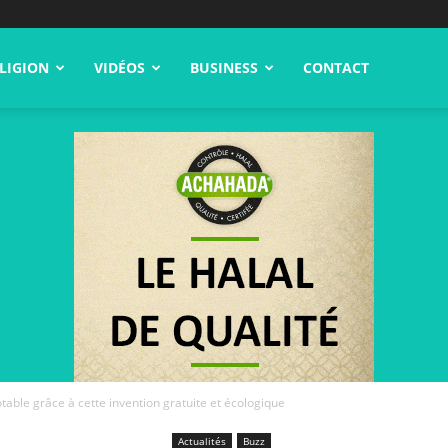
LIGION
VIDÉOS
BUSINESS
CONTACT
table grâce à cette invention gratuite et écologique
Actualités
Buzz