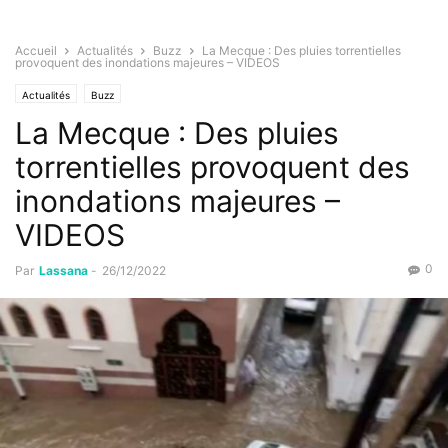
Accueil
Actualités
Buzz
La Mecque : Des pluies torrentielles
provoquent des inondations majeures – VIDEOS
Actualités
Buzz
La Mecque : Des pluies
torrentielles provoquent des
inondations majeures –
VIDEOS
0
Par
Lassana
-
26/12/2022