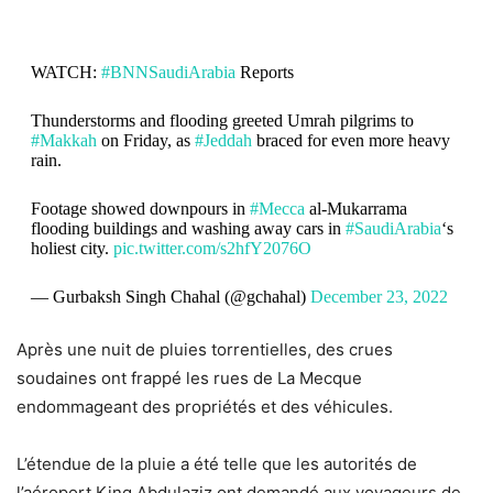
WATCH:
#BNNSaudiArabia
Reports
Thunderstorms and flooding greeted Umrah pilgrims to
#Makkah
on Friday, as
#Jeddah
braced for even more heavy
rain.
Footage showed downpours in
#Mecca
al-Mukarrama
flooding buildings and washing away cars in
#SaudiArabia
‘s
holiest city.
pic.twitter.com/s2hfY2076O
— Gurbaksh Singh Chahal (@gchahal)
December 23, 2022
Après une nuit de pluies torrentielles, des crues
soudaines ont frappé les rues de La Mecque
endommageant des propriétés et des véhicules.
L’étendue de la pluie a été telle que les autorités de
l’aéroport King Abdulaziz ont demandé aux voyageurs de