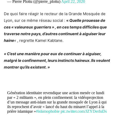
— Pierre Plottu (@pierre_plottu)
April 22, 2020
De quoi faire réagir le recteur de la Grande Mosquée de
Lyon, sur ce même réseau social :
«
Quelle prouesse de
ces « valeureux guerriers » , en ces temps difficiles que
traverse notre pays, d’autres continuent à aiguiser leur
haine
«
, regrette Kamel Kabtane.
« C’est une manière pour eux de continuer à aiguiser,
malgré le confinement, leurs instincts haineux. Ils veulent
montrer qu’ils existent. »
Génération identitaire revendique une action menée ce lundi
par « 2 militants », en plein confinement: la vidéoprojection
d’un message anti-islam sur la grande mosquée de Lyon à qui
ils reprochent d’avoir « lancé du haut du minaret l’appel à la
prière islamique »
#islamophobie
pic.twitter.com/JZYDerIuDs