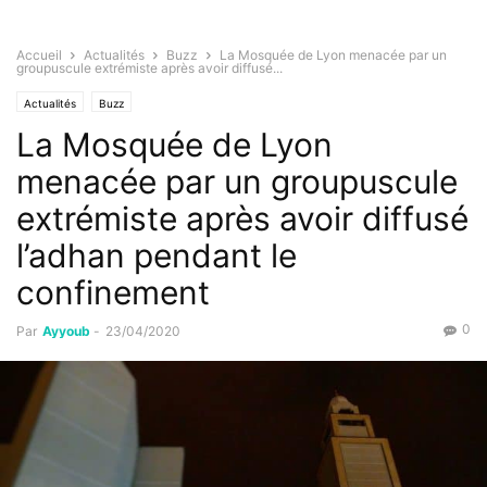
Accueil
Actualités
Buzz
La Mosquée de Lyon menacée par un
groupuscule extrémiste après avoir diffusé...
Actualités
Buzz
La Mosquée de Lyon
menacée par un groupuscule
extrémiste après avoir diffusé
l’adhan pendant le
confinement
0
Par
Ayyoub
-
23/04/2020