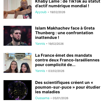
Khaby Lame : de TikTok au statut
d’actif numérique mondial !
Ayyoub
-
19/02/2026
Islam Makhachev face à Greta
Thunberg : une confrontation
inattendue !
Yannis
-
19/02/2026
La France émet des mandats
contre deux Franco-Israéliennes
pour complicité de...
Yannis
-
03/02/2026
Des scientifiques créent un «
poumon-sur-puce » pour étudier
les maladies
Oussama
-
05/01/2026