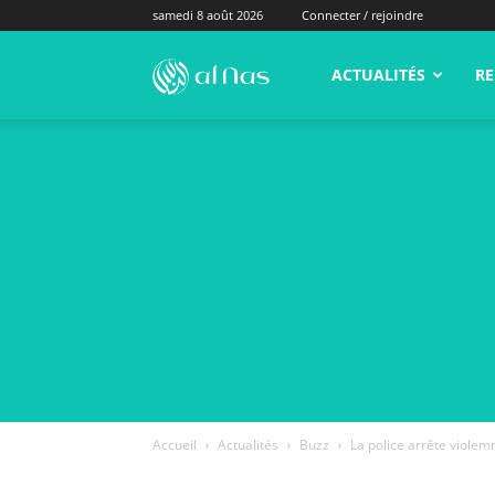
samedi 8 août 2026
Connecter / rejoindre
alNas.fr
ACTUALITÉS
RE
Accueil
Actualités
Buzz
La police arrête violemm