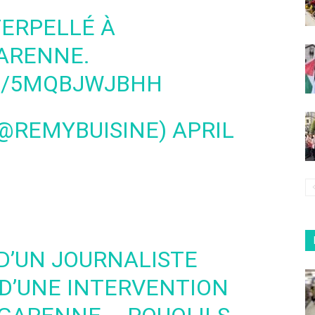
ERPELLÉ À
GARENNE
.
M/5MQBJWJBHH
(@REMYBUISINE)
APRIL
D’UN JOURNALISTE
 D’UNE INTERVENTION