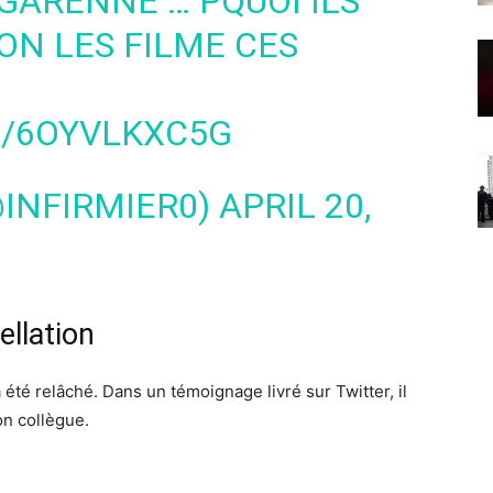
GARENNE … PQUOI ILS
ON LES FILME CES
M/6OYVLKXC5G
(@INFIRMIER0)
APRIL 20,
ellation
été relâché. Dans un témoignage livré sur Twitter, il
on collègue.