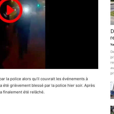
D
r
Ya
De
pr
re
au
pr
par la police alors qu’il couvrait les événements à
été grièvement blessé par la police hier soir. Après
 a finalement été relâché.