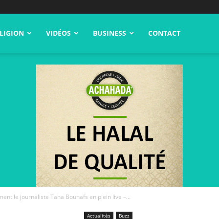
LIGION
VIDÉOS
BUSINESS
CONTACT
ent le journaliste Taha Bouhafs en plein live –...
Actualités
Buzz