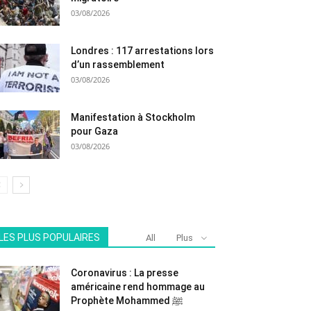
03/08/2026
Londres : 117 arrestations lors
d’un rassemblement
03/08/2026
Manifestation à Stockholm
pour Gaza
03/08/2026
LES PLUS POPULAIRES
All
Plus
Coronavirus : La presse
américaine rend hommage au
Prophète Mohammed ﷺ