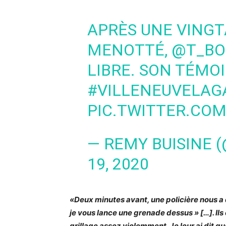
APRÈS UNE VINGT
MENOTTÉ,
@T_BO
LIBRE. SON TÉMO
#VILLENEUVELA
PIC.TWITTER.COM
— REMY BUISINE 
19, 2020
«Deux minutes avant, une policière nous a d
je vous lance une grenade dessus » […]. Ils 
grillage assez violemment. Je leur ai dit que