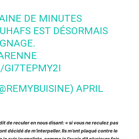
AINE DE MINUTES
UHAFS
EST DÉSORMAIS
IGNAGE.
GARENNE
/GI7TEPMY2I
(@REMYBUISINE)
APRIL
it de reculer en nous disant: « si vous ne reculez pas
ont décidé de m’interpeller. Ils m’ont plaqué contre le
 je suis journaliste, comme je l’avais dit plusieurs fois