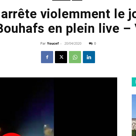
 arrête violemment le j
Bouhafs en plein live –
Par
Youcef
-
20/04/2020
0