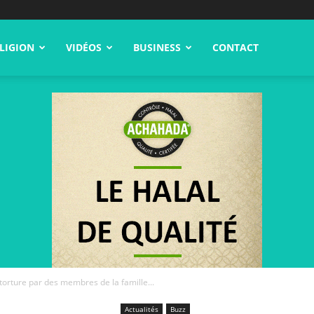
LIGION
VIDÉOS
BUSINESS
CONTACT
torture par des membres de la famille...
Actualités
Buzz