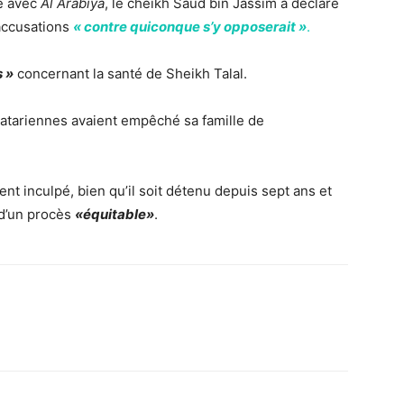
ue avec
Al Arabiya
, le cheikh Saud bin Jassim a déclaré
 accusations
« contre quiconque s’y opposerait »
.
 »
concernant la santé de Sheikh Talal.
qatariennes avaient empêché sa famille de
ment inculpé, bien qu’il soit détenu depuis sept ans et
r d’un procès
«équitable»
.