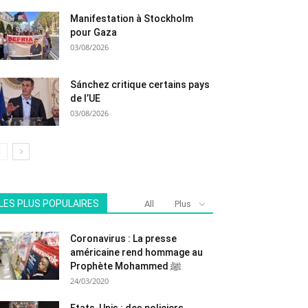
Manifestation à Stockholm
pour Gaza
03/08/2026
Sánchez critique certains pays
de l’UE
03/08/2026
LES PLUS POPULAIRES
All
Plus
Coronavirus : La presse
américaine rend hommage au
Prophète Mohammed ﷺ
24/03/2020