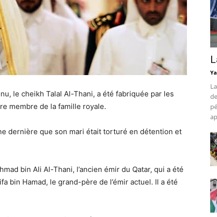
L
Ya
La
enu, le cheikh Talal Al-Thani, a été fabriquée par les
de
re membre de la famille royale.
pé
ap
ne dernière que son mari était torturé en détention et
Ahmad bin Ali Al-Thani, l’ancien émir du Qatar, qui a été
a bin Hamad, le grand-père de l’émir actuel. Il a été