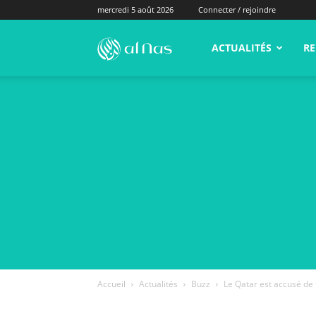
mercredi 5 août 2026
Connecter / rejoindre
alNas.fr
ACTUALITÉS
RE
Accueil
Actualités
Buzz
Le Qatar est accusé de 