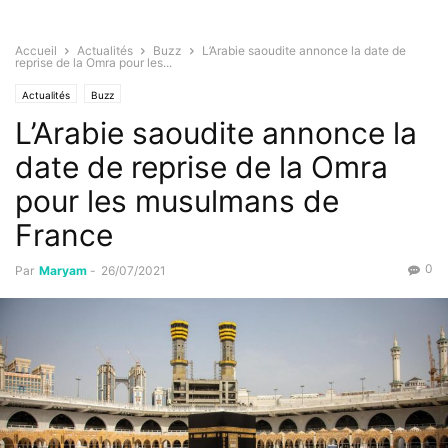
Accueil
Actualités
Buzz
L’Arabie saoudite annonce la date de
reprise de la Omra pour les...
Actualités
Buzz
L’Arabie saoudite annonce la
date de reprise de la Omra
pour les musulmans de
France
0
Par
Maryam
-
26/07/2021