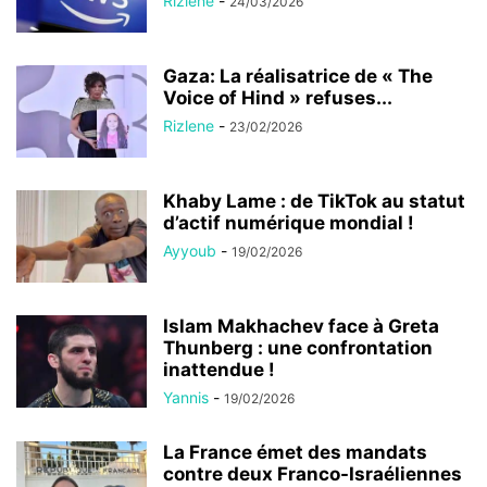
Rizlene
-
24/03/2026
Gaza: La réalisatrice de « The
Voice of Hind » refuses...
Rizlene
-
23/02/2026
Khaby Lame : de TikTok au statut
d’actif numérique mondial !
Ayyoub
-
19/02/2026
Islam Makhachev face à Greta
Thunberg : une confrontation
inattendue !
Yannis
-
19/02/2026
La France émet des mandats
contre deux Franco-Israéliennes