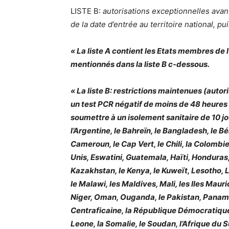
LISTE B:
autorisations exceptionnelles avan
de la date d’entrée au territoire national, pu
« La liste A contient les Etats membres de 
mentionnés dans la liste B c-dessous.
« La liste B: restrictions maintenues (auto
un test PCR négatif de moins de 48 heures de
soumettre à un isolement sanitaire de 10 jou
l’Argentine, le Bahreïn, le Bangladesh, le Bé
Cameroun, le Cap Vert, le Chili, la Colomb
Unis, Eswatini, Guatemala, Haïti, Honduras, l’
Kazakhstan, le Kenya, le Kuweït, Lesotho, Le
le Malawi, les Maldives, Mali, les Iles Mauri
Niger, Oman, Ouganda, le Pakistan, Panama,
Centraficaine, la République Démocratique 
Leone, la Somalie, le Soudan, l’Afrique du S