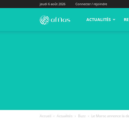
jeudi 6 août 2026
Connecter / rejoindre
alNas.fr
ACTUALITÉS
RE
Accueil
Actualités
Buzz
Le Maroc annonce la dat