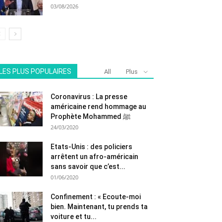
03/08/2026
LES PLUS POPULAIRES
All
Plus
Coronavirus : La presse
américaine rend hommage au
Prophète Mohammed ﷺ
24/03/2020
Etats-Unis : des policiers
arrêtent un afro-américain
sans savoir que c’est...
01/06/2020
Confinement : « Ecoute-moi
bien. Maintenant, tu prends ta
voiture et tu...