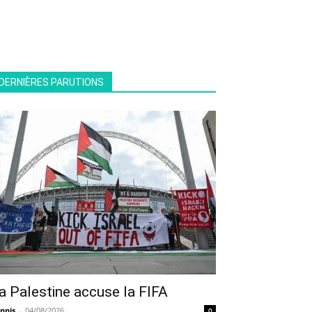
DERNIÈRES PARUTIONS
a Palestine accuse la FIFA
nnis
-
04/08/2026
0