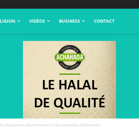
LIGION
VIDÉOS
BUSINESS
CONTACT
e d’ouverture des frontières et les conditions d’admission