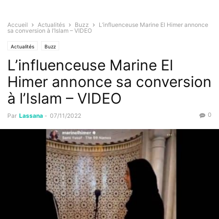
Accueil
Actualités
Buzz
L’influenceuse Marine El Himer annonce
sa conversion à l’Islam – VIDEO
Actualités
Buzz
L’influenceuse Marine El
Himer annonce sa conversion
à l’Islam – VIDEO
0
Par
Lassana
-
07/11/2022