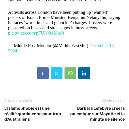
Activists across London have been putting up ‘wanted’
posters of Israeli Prime Minister, Benjamin Netanyahu, saying
he faces ‘war crimes and genocide’ charges. Posters were
plastered on buses and street signs in busy streets…
pic.twitter.com/pFUNQoMjzQ
— Middle East Monitor (@MiddleEastMnt)
December 18,
2024
Article précédent
Article suivant
L’islamophobie est une
Barbara Lefebvre crée la
réalité quotidienne pour trop
polémique sur Mayotte et la
d’Australiens
minute de silence