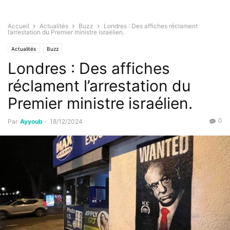
Accueil
Actualités
Buzz
Londres : Des affiches réclament
l’arrestation du Premier ministre israélien.
Actualités
Buzz
Londres : Des affiches
réclament l’arrestation du
Premier ministre israélien.
0
Par
Ayyoub
-
18/12/2024