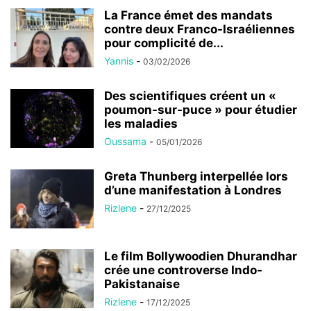
La France émet des mandats
contre deux Franco-Israéliennes
pour complicité de...
Yannis
-
03/02/2026
Des scientifiques créent un «
poumon-sur-puce » pour étudier
les maladies
Oussama
-
05/01/2026
Greta Thunberg interpellée lors
d’une manifestation à Londres
Rizlene
-
27/12/2025
Le film Bollywoodien Dhurandhar
crée une controverse Indo-
Pakistanaise
Rizlene
-
17/12/2025